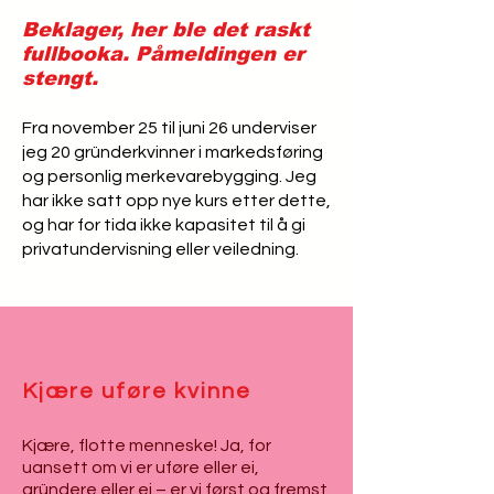
Beklager, her ble det raskt
fullbooka. Påmeldingen er
stengt.
Fra november 25 til juni 26 underviser
jeg 20 gründerkvinner i markedsføring
og personlig merkevarebygging. Jeg
har ikke satt opp nye kurs etter dette,
og har for tida ikke kapasitet til å gi
privatundervisning eller veiledning.
Kjære uføre kvinne
Kjære, flotte menneske! Ja, for
u
ansett om vi er uføre eller ei,
gründere eller ei – er vi først og fremst