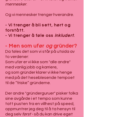
mennesker
.
Og vi mennesker trenger hverandre.
- Vi trenger å bli sett, hørt og
forstått.
-
Vi trenger å føle oss
inkludert
.
- Men som ufør
og
gründer?
Da føles det som vi står på utsida av
to verdener:
Som ufør er vi ikke som "alle andre"
med vanlig jobb og karriere,
og som gründer klarer vi ikke henge
med på det heseblesende tempoet
til de “friske” gründerne.
Der andre "gründerguruer" pisker folka
sine avgårde i et tempo som kunne
tatt pusten fra en villhest på speed,
oppmuntrer jeg deg til å ta hensyn til
deg selv
først -
så du kan drive eget