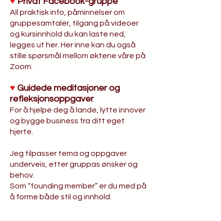
♥
Privat Facebook-gruppe
All praktisk info, påminnelser om
gruppesamtaler, tilgang på videoer
og kursinnhold du kan laste ned,
legges ut her. Her inne kan du også
stille spørsmål mellom øktene våre på
Zoom.
♥
Guidede meditasjoner og
refleksjonsoppgaver
For å hjelpe deg å lande, lytte innover
og bygge business fra ditt eget
hjerte.
Jeg tilpasser tema og oppgaver
underveis, etter gruppas ønsker og
behov.
Som “founding member” er du med på
å forme både stil og innhold.