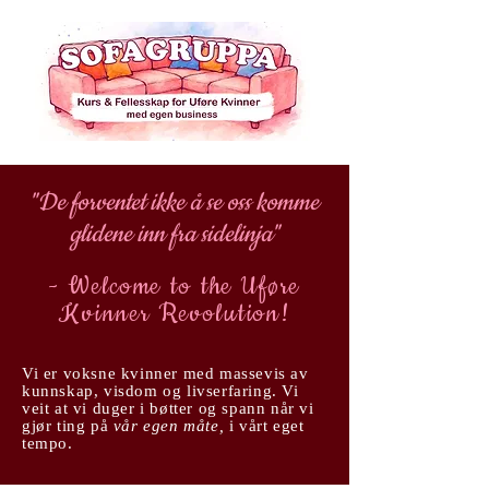
"De forventet ikke å se oss komme
glidene inn fra sidelinja"
- Welcome to the Uføre
Kvinner Revolution!
Vi er voksne kvinner med massevis av
kunnskap, visdom og livserfaring. Vi
veit at vi
duger i bøtter og spann
når vi
gjør ting på
vår egen måte,
i vårt eget
tempo.