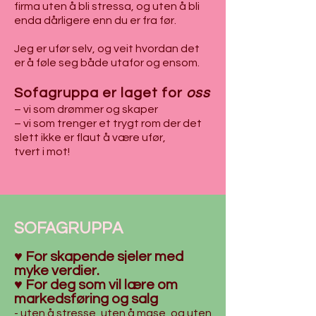
firma uten å bli stressa, og uten å bli
enda dårligere enn du er fra før.
Jeg er ufør selv, og veit hvordan det
er å føle seg både utafor og ensom.
Sofagruppa er laget for
oss
– vi som drømmer og skaper
– vi som trenger et trygt rom der det
slett ikke er flaut å være ufør,
tvert i mot!
SOFAGRUPPA
♥
For skapende sjeler med
myke verdier.
♥
For deg som vil lære om
markedsføring og salg
- uten å stresse, uten å mase, og uten