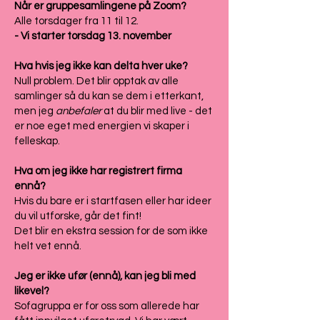
Når er gruppesamlingene på Zoom?
Alle torsdager fra 11 til 12.
- Vi starter torsdag 13. november
Hva hvis jeg ikke kan delta hver uke?
Null problem. Det blir opptak av alle
samlinger så du kan se dem i etterkant,
men jeg
anbefaler
at du blir med live - det
er noe eget med energien vi skaper i
felleskap.
Hva om jeg ikke har registrert firma
ennå?
Hvis du bare er i startfasen eller har ideer
du vil utforske, går det fint!
Det blir en ekstra session for de som ikke
helt vet ennå.
Jeg er ikke ufør (ennå), kan jeg bli med
likevel?
Sofagruppa er for oss som allerede har