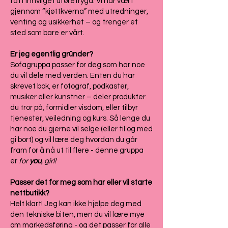
fått innvilget uføretrygd. Vi har vært
gjennom “kjøttkverna” med utredninger,
venting og usikkerhet – og trenger et
sted som bare er vårt.
Er jeg egentlig gründer?
Sofagruppa passer for deg som har noe
du vil dele med verden. Enten du har
skrevet bok, er fotograf, podkaster,
musiker eller kunstner – deler produkter
du tror på, formidler visdom, eller tilbyr
tjenester, veiledning og kurs. Så lenge du
har noe du gjerne vil selge (eller til og med
gi bort) og vil lære deg hvordan du går
fram for å nå ut til flere - denne gruppa
er
for
you
, girl!
Passer det for meg som har eller vil starte
nettbutikk?
Helt klart! Jeg kan ikke hjelpe deg med
den tekniske biten, men du vil lære mye
om markedsføring - og det passer for alle