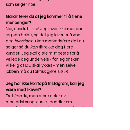
som selger noe.
Garanterer du at jeg kommer til å tjene
mer penger?
Nei, absolutt ikke! Jeg lover ikke mer enn
jeg kan holde, og det jeg lover er å vise
deg
hvordan
du kan markedsføre det du
selger så du
kan
tiltrekke deg flere
kunder. Jeg skal gjøre mitt beste for å
veilede deg underveis - for jeg ønsker
virkelig at DU skal lykkes - men selve
jobben må du faktisk gjøre sjøl ;-)
Jeg har ikke konto på Instagram, kan jeg
være med likevel?
Det
kan
du, men store deler av
markedsføringskurset handler om
hvordan du bruker Instagram - også rent
teknisk. Jeg kan ikke hjelpe deg med det
tekniske på andre plattformer (TikTok,
Facebook, YouTube, LinkedIn, Pinterest,